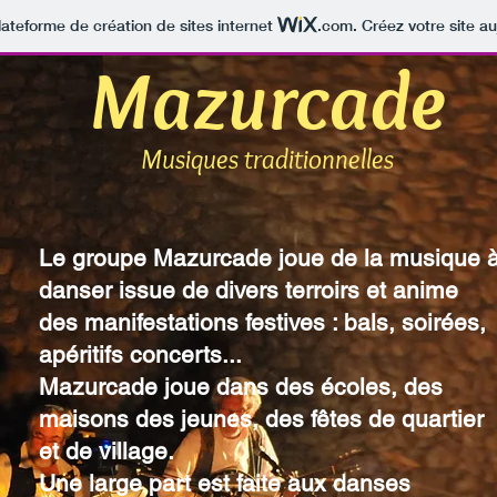
lateforme de création de sites internet
.com
. Créez votre site au
Mazurcade
Musiques traditionnelles
Le groupe Mazurcade joue de la musique 
danser issue de divers terroirs et anime
des manifestations festives : bals, soirées,
apéritifs concerts...
Mazurcade joue dans des écoles, des
maisons des jeunes, des fêtes de quartier
et de village.
Une large part est faite aux danses